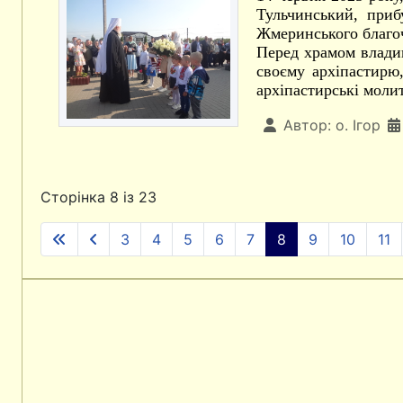
Тульчинський, приб
Жмеринського благо
Перед храмом владик
своєму архіпастирю
архіпастирські молит
Автор:
о. Ігор
Сторінка 8 із 23
3
4
5
6
7
8
9
10
11