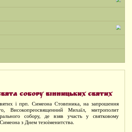
свята Собору Вінницьких святих
святих і прп. Симеона Стовпника, на запрошення
го, Високопреосвященний Михаїл, митрополит
рального собору, де взяв участь у святковому
Симеона з Днем тезоіменитства.