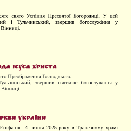
яте свято Успіння Пресвятої Богородиці. У цей
ий і Тульчинський, звершив богослужіння у
 Вінниці.
да Ісуса Христа
вято Преображення Господнього.
льчинський, звершив святкове богослужіння у
 Вінниці.
еркви України
 Епіфанія 14 липня 2025 року в Трапезному храмі