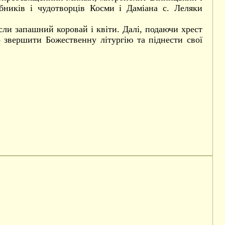
бників і чудотворців Косми і Даміана с. Леляки
сли запашний коровай і квіти. Далі, подаючи хрест
 звершити Божественну літургію та піднести свої