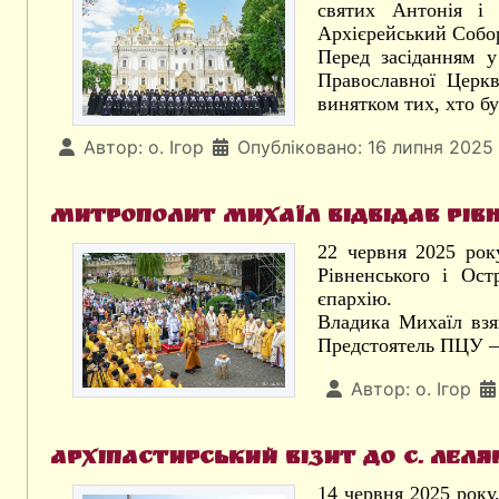
святих Антонія і 
Архієрейський Собор
Перед засіданням у
Православної Церкв
винятком тих, хто б
Автор:
о. Ігор
Опубліковано: 16 липня 2025
Митрополит Михаїл відвідав Рів
22 червня 2025 рок
Рівненського і Ост
єпархію.
Владика Михаїл взя
Предстоятель ПЦУ – 
Автор:
о. Ігор
Архіпастирський візит до с. Ле
14 червня 2025 року