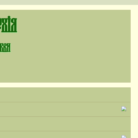
хія
ркви