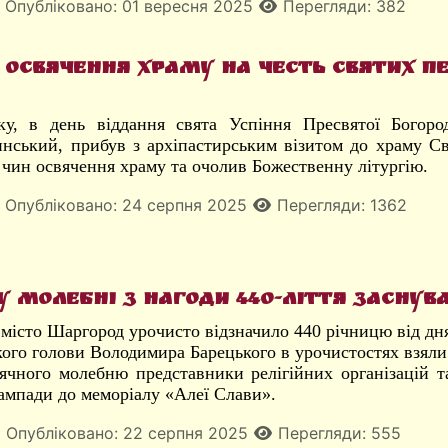
Опубліковано: 01 вересня 2025
Перегляди: 382
освячення храму на честь Святих Пе
ку, в день віддання свята Успіння Пресвятої Богор
инський, прибув з архіпастирським візитом до храму С
 чин освячення храму та очолив Божественну літургію.
Опубліковано: 24 серпня 2025
Перегляди: 1362
у молебні з нагоди 440-ліття заснув
 місто Шаргород урочисто відзначило 440 річницю від дня
ого голови Володимира Барецького в урочистостях взяли
ячного молебню представники релігійних організацій т
ампади до меморіалу «Алеї Слави».
Опубліковано: 22 серпня 2025
Перегляди: 555