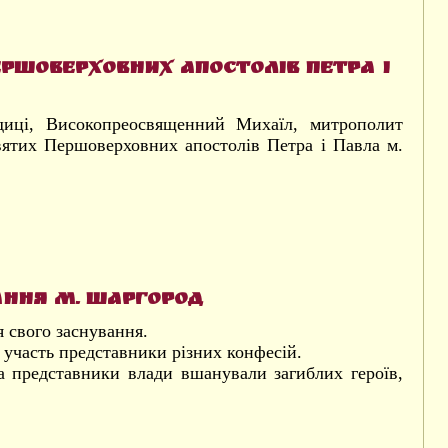
ршоверховних апостолів Петра і
одиці, Високопреосвященний Михаїл, митрополит
вятих Першоверховних апостолів Петра і Павла м.
ання м. Шаргород
 свого заснування.
 участь представники різних конфесій.
а представники влади вшанували загиблих героїв,