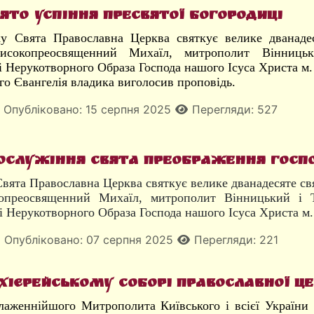
ято Успіння Пресвятої Богородиці
у Свята Православна Церква святкує велике дванадес
исокопреосвященний Михаїл, митрополит Вінницьк
 Нерукотворного Образа Господа нашого Ісуса Христа м.
го Євангелія владика виголосив проповідь.
Опубліковано: 15 серпня 2025
Перегляди: 527
служіння свята Преображення Госпо
Свята Православна Церква святкує велике дванадесяте с
преосвященний Михаїл, митрополит Вінницький і Ту
 Нерукотворного Образа Господа нашого Ісуса Христа м.
Опубліковано: 07 серпня 2025
Перегляди: 221
хієрейському Соборі Православної Ц
лаженнійшого Митрополита Київського і всієї України