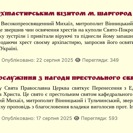
рхіпастирським візитом м. Шаргород
у Високопреосвященний Михаїл, митрополит Вінницький і
де звершив чин освячення хрестів на куполи Свято-Покро
у зустріли і привітали віруючі та піднесли йому запашн
подаючи хрест своєму архіпастирю, запросив його освят
Україні.
Опубліковано: 22 серпня 2025
Перегляди: 349
ослужіння з нагоди престольного св
у Свята Православна Церква святкує Перенесення з Е
а Христа. Це свято є престольним святом кафедрального
й Михаїл, митрополит Вінницький і Тульчинський, звер
ху проповідь з благословення владики виголосив прот. І
Опубліковано: 17 серпня 2025
Перегляди: 593