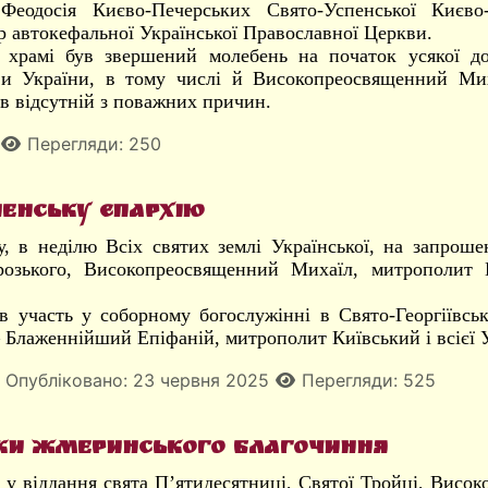
Феодосія Києво-Печерських Свято-Успенської Києво
 автокефальної Української Православної Церкви.
 храмі був звершений молебень на початок усякої до
и України, в тому числі й Високопреосвященний Мих
ув відсутній з поважних причин.
Перегляди: 250
ненську єпархію
у, в неділю Всіх святих землі Української, на запрош
розького, Високопреосвященний Михаїл, митрополит В
в участь у соборному богослужінні в Свято-Георгіївсь
Блаженнійший Епіфаній, митрополит Київський і всієї 
Опубліковано: 23 червня 2025
Перегляди: 525
ляки Жмеринського благочиння
, у віддання свята П’ятидесятниці, Святої Тройці, Вис