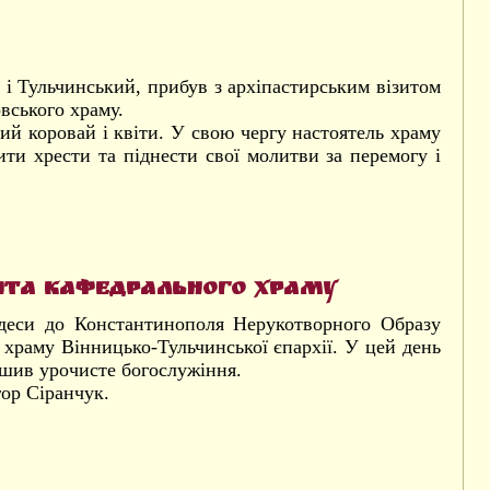
 Тульчинський, прибув з архіпастирським візитом
вського храму.
ий коровай і квіти. У свою чергу настоятель храму
ити хрести та піднести свої молитви за перемогу і
ята кафедрального храму
деси до Константинополя Нерукотворного Образу
 храму Вінницько-Тульчинської єпархії. У цей день
шив урочисте богослужіння.
гор Сіранчук.