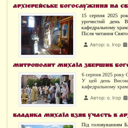
Архієрейське богослужіння на св
15 серпня 2025 рок
урочистий день В
кафедральному храмі
Після читання Свято
Автор:
о. Ігор
Митрополит Михаїл звершив бого
6 серпня 2025 року 
У цей день Високо
кафедральному храмі
Автор:
о. Ігор
Владика Михаїл взяв участь в Ар
Під головуванням Б