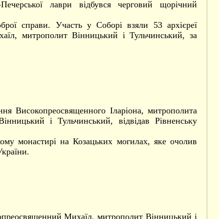
-Печерської лаври відбувся черговий щорічний
брої справи. Участь у Соборі взяли 53 архієреї
аїл, митрополит Вінницький і Тульчинський, за
ення Високопреосвященного Іларіона, митрополита
інницький і Тульчинський, відвідав Рівненську
кому монастирі на Козацьких могилах, яке очолив
України.
окопреосвященний Михаїл, митрополит Вінницький і