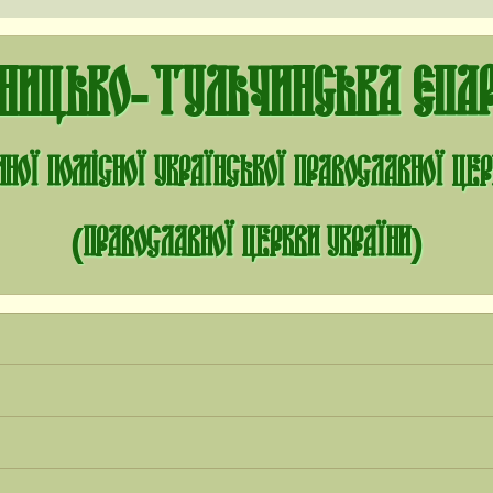
нницько-Тульчинська єпар
ної помісної Української Православної Це
(Православної Церкви України)