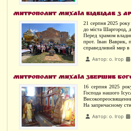
Митрополит Михаїл відвідав з а
21 серпня 2025 рок
до міста Шаргород, 
Перед храмом владик
прот. Іван Ваврик, 
справедливий мир в 
Автор:
о. Ігор
Митрополит Михаїл звершив бог
16 серпня 2025 рок
Господа нашого Ісус
Високопреосвященни
На запричасному сти
Автор:
о. Ігор