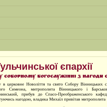
ульчинської єпархії
у соборному богослужінні з нагоди 
у в церковне Новоліття та свято Собору Вінницьких 
ного Симеона, митрополита Вінницького і Барсько
чинський, прибув до Спасо-Преображенського кафед
туючись нагодою, владика Михаїл привітав митрополита 