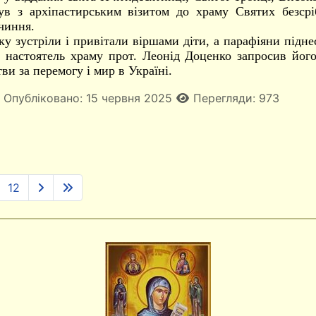
ув з архіпастирським візитом до храму Святих безсрі
чиння.
у зустріли і привітали віршами діти, а парафіяни підне
, настоятель храму прот. Леонід Доценко запросив його
ви за перемогу і мир в Україні.
Опубліковано: 15 червня 2025
Перегляди: 973
12