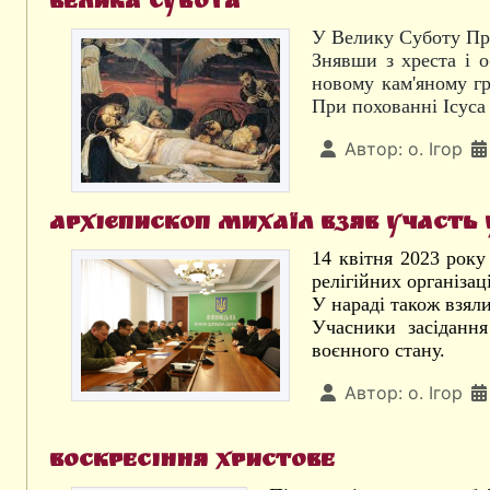
Велика субота
У Велику Суботу Пра
Знявши з хреста і 
новому кам'яному гр
При похованні Ісуса
Автор:
о. Ігор
Архієпископ Михаїл взяв участь 
14 квітня 2023 року
релігійних організа
У нараді також взял
Учасники засідання
воєнного стану.
Автор:
о. Ігор
Воскресіння Христове