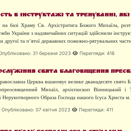
сть в інструктажі та тренуванні, які
у на базі Храму Св. Архістратига Божого Михаїла, роз
ужби України з надзвичайних ситуацій здійснили інструк
ми другої та п’ятої державних пожежно-рятувальних част
Опубліковано: 31 березня 2023
Перегляди: 418
ослужіння свята Благовіщення Пресв
Православна Церква вшановує велике дванадесяте свято Б
преосвященний Михаїл, архієпископ Вінницький і Т
 Нерукотворного Образа Господа нашого Ісуса Христа м.
Опубліковано: 07 квітня 2023
Перегляди: 411