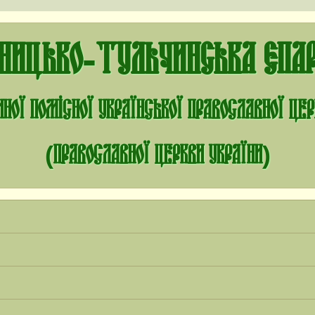
нницько-Тульчинська єпар
ної помісної Української Православної Це
(Православної Церкви України)