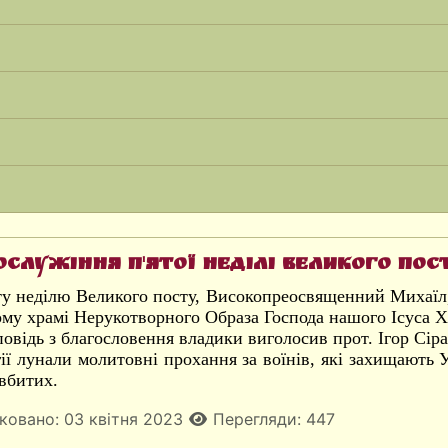
служіння п'ятої неділі Великого пос
’яту неділю Великого посту, Високопреосвященний Михаї
му храмі Нерукотворного Образа Господа нашого Ісуса Х
овідь з благословення владики виголосив прот. Ігор Сір
ії лунали молитовні прохання за воїнів, які захищають Ук
 вбитих.
ковано: 03 квітня 2023
Перегляди: 447