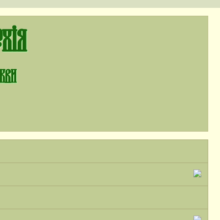
хія
ркви