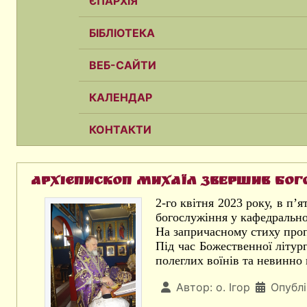
ЄПАРХІЯ
БІБЛІОТЕКА
ВЕБ-САЙТИ
КАЛЕНДАР
КОНТАКТИ
Архієпископ Михаїл звершив бого
2-го квітня 2023 року, в п
богослужіння у кафедрально
На запричасному стиху проп
Під час Божественної літург
полеглих воїнів та невинно
Автор:
о. Ігор
Опублі