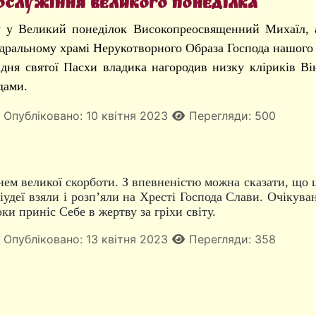
ослужіння Великого понеділка
у у Великий понеділок Високопреосвященний Михаїл, 
дральному храмі Нерукотворного Образа Господа нашого 
дня святої Пасхи владика нагородив низку кліриків Ві
дами.
Опубліковано: 10 квітня 2023
Перегляди: 500
нем великої скорботи. З впевненістю можна сказати, що ц
 іудеї взяли і розп’яли на Хресті Господа Слави. Очікув
и приніс Себе в жертву за гріхи світу.
Опубліковано: 13 квітня 2023
Перегляди: 358