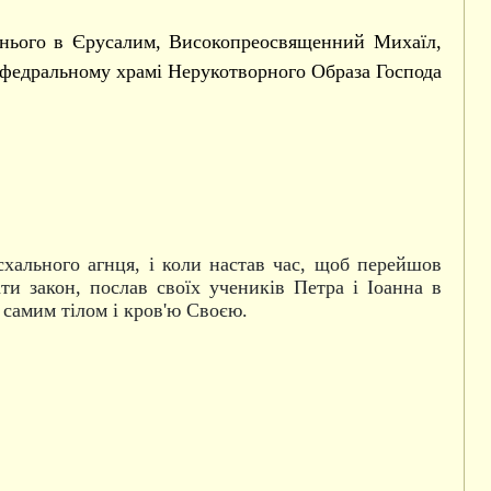
однього в Єрусалим, Високопреосвященний Михаїл,
афедральному храмі Нерукотворного Образа Господа
асхального агнця, і коли настав час, щоб перейшов
ти закон, послав своїх учеників Петра і Іоанна в
 самим тілом і кров'ю Своєю.