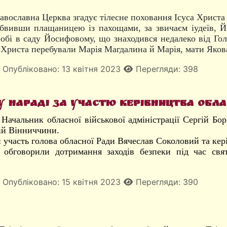
вославна Церква згадує тілесне поховання Ісуса Христа і
обвивши плащаницею із пахощами, за звичаєм іудеїв, 
обі в саду Йосифовому, що знаходився недалеко від Го
 Христа перебували Марія Магдалина й Марія, мати Якова 
Опубліковано: 13 квітня 2023
Перегляди: 398
у нараді за участю керівництва обла
 Начальник обласної військової адміністрації Сергій Бо
цій Вінниччини.
и участь голова обласної Ради Вячеслав Соколовий та кер
 обговорили дотримання заходів безпеки під час св
Опубліковано: 15 квітня 2023
Перегляди: 390