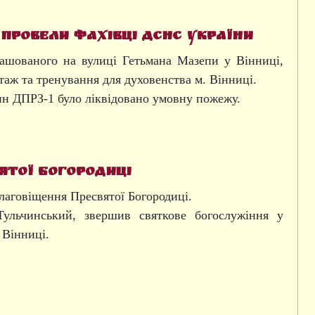
 провели фахівці ДСНС України
ташованого на вулиці Гетьмана Мазепи у Вінниці,
таж та тренування для духовенства м. Вінниці.
ин ДПРЗ-1 було ліквідовано умовну пожежу.
ятої Богородиці
лаговіщення Пресвятої Богородиці.
ульчинський, звершив святкове богослужіння у
 Вінниці.