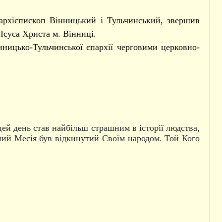
архієпископ Вінницький і Тульчинський, звершив
Ісуса Христа м. Вінниці.
нницько-Тульчинської єпархії черговими церковно-
ей день став найбільш страшним в історії людства,
аний Месія був відкинутий Своїм народом. Той Кого