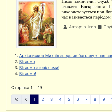
Після закінчення служб 
славлять Воскресіння Го
використовується при бог
час називається періодом 
Автор:
о. Ігор
Опу
Архієпископ Михаїл звершив богослужіння св
ВІтаємо
ВІтаємо з ювілеями!
Вітаємо!
Сторінка 1 із 19
1
2
3
4
5
6
7
8
9