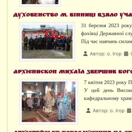
Духовенство м. Вінниці взяло уча
31 березня 2023 рок
фахівці Державної сл
Під час навчань сила
Автор:
о. Ігор
Архієпископ Михаїл звершив бог
7 квітня 2023 року 
У цей день Високо
кафедральному храмі
Автор:
о. Ігор