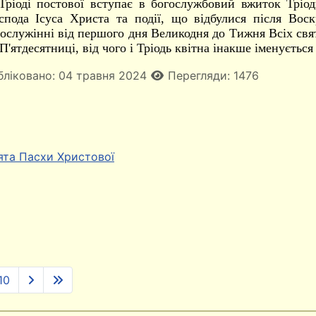
Тріоді постової вступає в богослужбовий вжиток Тріодь 
спода Ісуса Христа та події, що відбулися після Вос
ослужінні від першого дня Великодня до Тижня Всіх свят
П'ятдесятниці, від чого і Тріодь квітна інакше іменуєтьс
бліковано: 04 травня 2024
Перегляди: 1476
ята Пасхи Христової
10