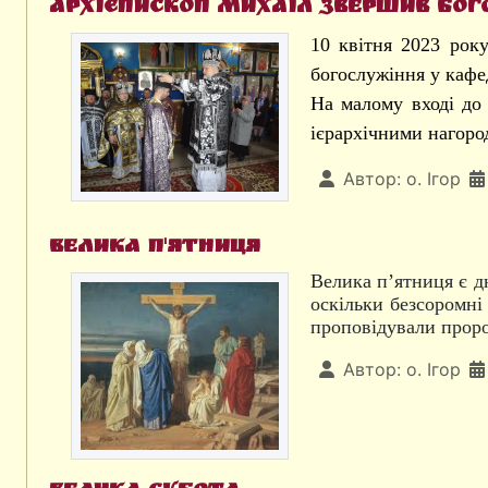
Архієпископ Михаїл звершив бог
10 квітня 2023 рок
богослужіння у кафе
На малому вході до 
ієрархічними нагоро
Автор:
о. Ігор
Велика п'ятниця
Велика п’ятниця є д
оскільки безсоромні
проповідували пророк
Автор:
о. Ігор