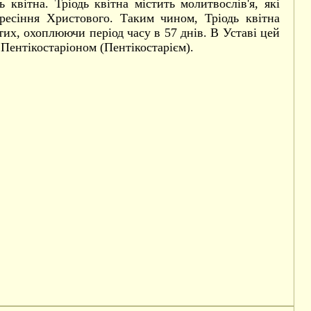
квітна. Тріодь квітна містить молитвослів'я, які
кресіння Христового. Таким чином, Тріодь квітна
их, охоплюючи період часу в 57 днів. В Уставі цей
я Пентікостаріоном (Пентікостарієм).