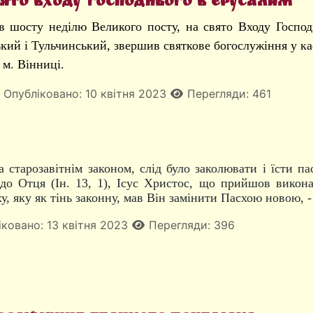
вято Входу Господнього в Єрусалим
 в шосту неділю Великого посту, на свято Входу Госп
кий і Тульчинський, звершив святкове богослужіння у к
 м. Вінниці.
Опубліковано: 10 квітня 2023
Перегляди: 461
а старозавітнім законом, слід було заколювати і їсти п
 до Отця (Ін. 13, 1), Ісус Христос, що прийшов викона
, яку як тінь законну, мав Він замінити Пасхою новою, -
ковано: 13 квітня 2023
Перегляди: 396