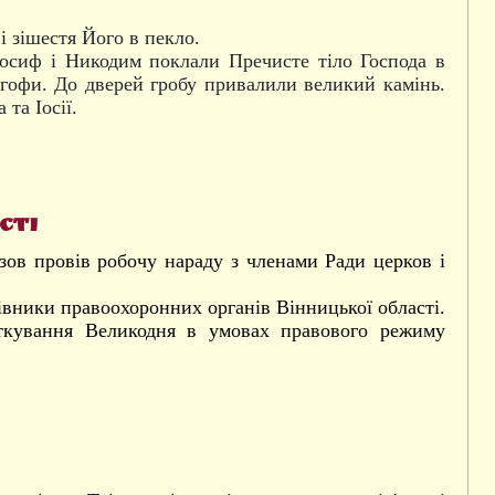
 зішестя Його в пекло.
Йосиф і Никодим поклали Пречисте тіло Господа в
лгофи. До дверей гробу привалили великий камінь.
та Іосії.
сті
рзов провів робочу нараду з членами Ради церков і
івники правоохоронних органів Вінницької області.
яткування Великодня в умовах правового режиму