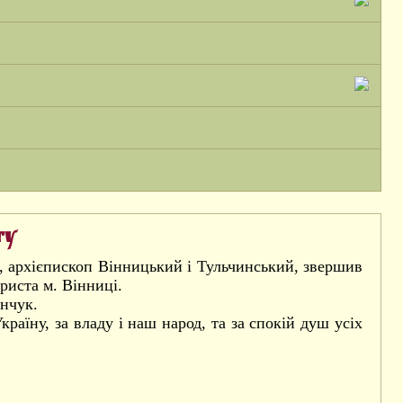
ту
л, архієпископ Вінницький і Тульчинський, звершив
риста м. Вінниці.
анчук.
раїну, за владу і наш народ, та за спокій душ усіх