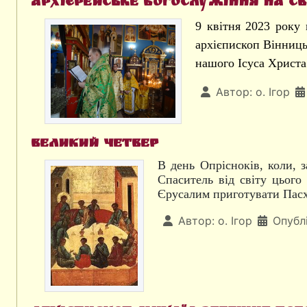
Архієрейське богослужіння на с
9 квітня 2023 року
архієпископ Вінниць
нашого Ісуса Христа
Автор:
о. Ігор
Великий четвер
В день Опрісноків, коли, з
Спаситель від світу цього
Єрусалим приготувати Пасху
Автор:
о. Ігор
Опублі