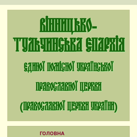
Вінницько-
Тульчинська єпархія
єдиної помісної Української
Православної Церкви
(Православної Церкви України)
ГОЛОВНА