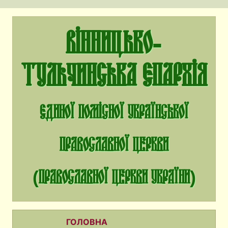
Вінницько-
Тульчинська єпархія
єдиної помісної Української
Православної Церкви
(Православної Церкви України)
ГОЛОВНА