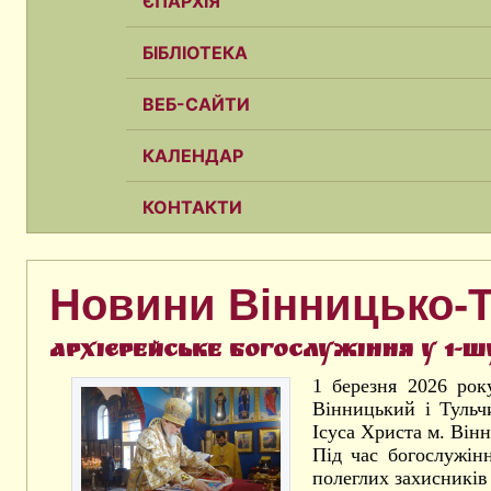
ЄПАРХІЯ
БІБЛІОТЕКА
ВЕБ-САЙТИ
КАЛЕНДАР
КОНТАКТИ
Новини Вінницько-Т
Архієрейське богослужіння у 1-ш
1 березня 2026 рок
Вінницький і Тульч
Ісуса Христа м. Вінн
Під час богослужін
полеглих захисників