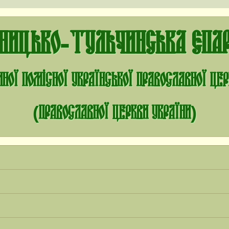
нницько-Тульчинська єпар
ної помісної Української Православної Це
(Православної Церкви України)