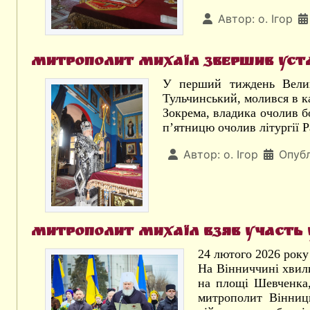
Автор:
о. Ігор
Митрополит Михаїл звершив уста
У перший тиждень Велик
Тульчинський, молився в к
Зокрема, владика очолив б
п’ятницю очолив літургії 
Автор:
о. Ігор
Опубл
Митрополит Михаїл взяв участь у
24 лютого 2026 року
На Вінниччині хвили
на площі Шевченка,
митрополит Вінниць