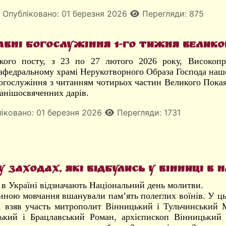
Опубліковано: 01 березня 2026
Перегляди: 875
вні богослужіння 1-го тижня Велико
ого посту, з 23 по 27 лютого 2026 року, Високопр
афедральному храмі Нерукотворного Образа Господа нашо
огослужіння з читанням чотирьох частин Великого Покая
Ранішосвяченних дарів.
іковано: 01 березня 2026
Перегляди: 1731
 заходах, які відбулись у Вінниці в
 в Україні відзначають Національний день молитви.
ною мовчання вшанували пам’ять полеглих воїнів. У цьо
 взяв участь митрополит Вінницький і Тульчинський М
кий і Брацлавський Роман, архієпископ Вінницький і