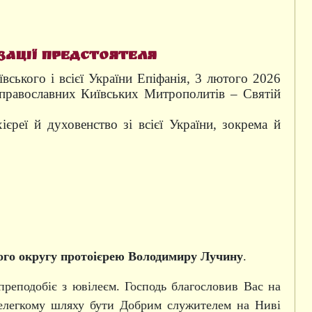
зації Предстоятеля
вського і всієї України Епіфанія, 3 лютого 2026
православних Київських Митрополитів – Святій
єреї й духовенство зі всієї України, зокрема й
ого округу
протоієрею Володимиру Лучину
.
опреподобіє з ювілеєм. Господь благословив Вас на
елегкому шляху бути Добрим служителем на Ниві