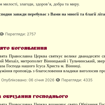
 милості, злагоди, здоров’я, добра та миру.
подня завжди перебуває з Вами на многії та благії літа
Перегляди: 2757
вято Богоявлення
Свята Православна Церква святкує велике дванадесяте с
й Михаїл, митрополит Вінницький і Тульчинський, звер
за Господа нашого Ісуса Христа м. Вінниці.
ужіння проповідь з благословення владики виголосив про
Опубліковано: 06 січня 2026
Перегляди: 4335
а Обрізання Господнього
вята Православна Церква вшановує свято Обрізання Госп