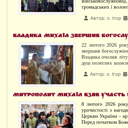
військовослужбовці
громадських і волон
Автор:
о. Ігор
Владика Михаїл звершив богослу
22 лютого 2026 рок
звершив богослужінн
Владика очолив літур
душ полеглих захисн
Автор:
о. Ігор
Митрополит Михаїл взяв участь 
8 лютого 2026 року
урочистості з нагод
Церкви України – ар
Перед початком Божес