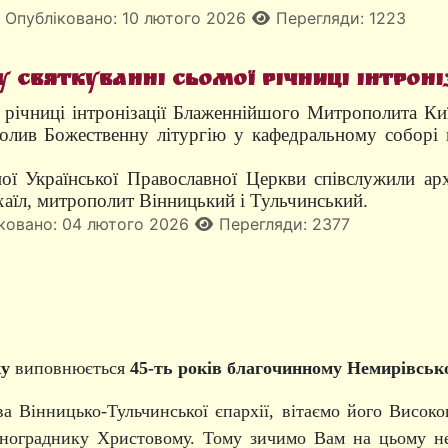
Опубліковано: 10 лютого 2026
Перегляди: 1223
 святкуванні сьомої річниці інтроні
 річниці інтронізації Блаженнійшого Митрополита Киї
олив Божественну літургію у кафедральному соборі 
ї Української Православної Церкви співслужили архі
їл, митрополит Вінницький і Тульчинський.
ковано: 04 лютого 2026
Перегляди: 2377
ку
виповнюєть
ся
45-ть років благочинному Немирівськ
ва Вінницько-Тульчинської єпархії, вітаємо його Висок
нограднику Христовому. Тому зичимо Вам на цьому н