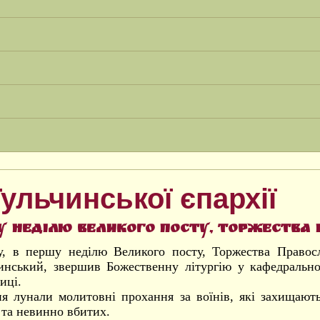
ульчинської єпархії
у неділю Великого посту, Торжества 
у, в першу неділю Великого посту, Торжества Правос
инський, звершив Божественну літургію у кафедральн
иці.
ня лунали молитовні прохання за воїнів, які захищають
 та невинно вбитих.