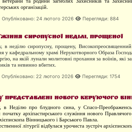
, ветерани та родини загиблих Захисників та Захисни
терських організацій.
Опубліковано: 24 лютого 2026
Перегляди: 884
жіння сиропусної неділі, прощеної
у, в неділю сиропусну, прощену, Високопреосвященний
я у кафедральному храмі Нерукотворного Образа Господа
гію, на якій лунали молитовні прохання за воїнів, які з
иків та невинно вбитих.
Опубліковано: 22 лютого 2026
Перегляди: 1754
у представлені нового Керуючого Ві
, в Неділю про блудного сина, у Спасо-Преображенсь
и початку архіпастирського служіння нового Правлячого
хієпископа Вінницького і Барського Павла.
твенної літургії відбулася урочиста зустріч архієпископ