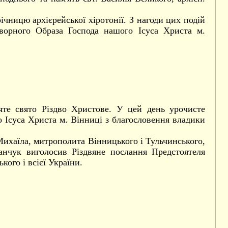
чницю архієрейської хіротонії. З нагоди цих подій
ворного Образа Господа нашого Ісуса Христа м.
яте свято Різдво Христове. У цей день урочисте
 Ісуса Христа м. Вінниці з благословення владики
ихаїла, митрополита Вінницького і Тульчинського,
анчук виголосив Різдвяне послання Предстоятеля
ого і всієї України.