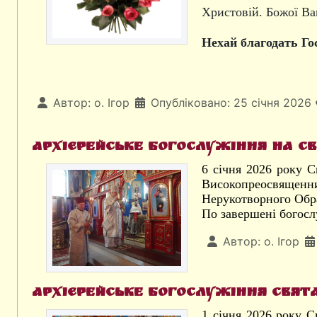
Христовій. Божої Вам
Нехай благодать Гос
Автор:
о. Ігор
Опубліковано: 25 січня 2026
Архієрейське богослужіння на с
6 січня 2026 року 
Високопреосвященни
Нерукотворного Обра
По завершені богосл
Автор:
о. Ігор
Архієрейське богослужіння свят
1 січня 2026 року С