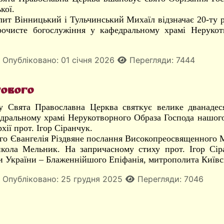
кої.
ит Вінницький і Тульчинський Михаїл відзначає 20-ту рі
очисте богослужіння у кафедральному храмі Нерукот
Опубліковано: 01 січня 2026
Перегляди: 7444
тового
у Свята Православна Церква святкує велике дванадес
дральному храмі Нерукотворного Образа Господа нашого
хії прот. Ігор Сіранчук.
го Євангелія Різдвяне послання Високопреосвященного М
кола Мельник. На запричасному стиху прот. Ігор Сір
 України – Блаженнійшого Епіфанія, митрополита Київськ
Опубліковано: 25 грудня 2025
Перегляди: 7046