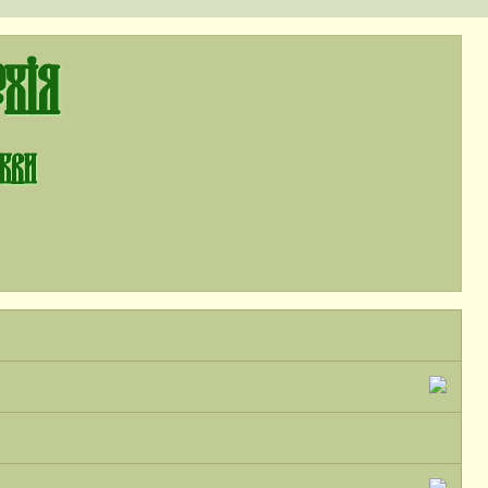
хія
ркви