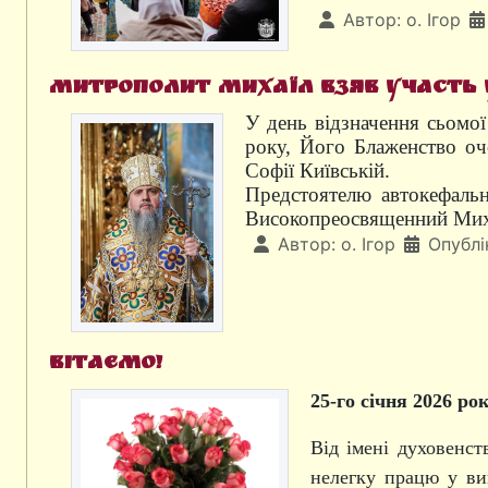
Автор:
о. Ігор
Митрополит Михаїл взяв участь у
У день відзначення сьомої
року, Його Блаженство оч
Софії Київській.
Предстоятелю автокефально
Високопреосвященний Миха
Автор:
о. Ігор
Опублі
Вітаємо!
25-го січня
2026 ро
Від імені духовенст
нелегку працю у ви