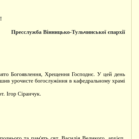
!
Пресслужба Вінницько-Тульчинської єпархії
вято Богоявлення, Хрещення Господнє. У цей день
шив урочисте богослужіння в кафедральному храмі
т. Ігор Сіранчук.
однього та пам'ять свт. Василія Великого, архієп.