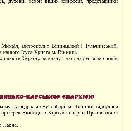
ць, духовні особи інших конфесій, представники
 Михаїл, митрополит Вінницький і Тульчинський,
 нашого Ісуса Христа м. Вінниці.
ахищають Україну, за владу і наш народ та за спокій
нницько-Барською єпархією
кому кафедральному соборі м. Вінниці відбулися
 архієрея Вінницько-Барської єпархії Православної
а Павла.