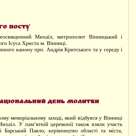
го посту
еосвященний Михаїл, митрополит Вінницький і
го Ісуса Христа м. Вінниці.
нного канону прп. Андрія Критського та у середу і
 Національний день молитви
му меморіальному заході, який відбувся у Вінниці
ихаїл. У пам’ятній церемонії також взяли участь
 Барський Павло, керівництво області та міста,