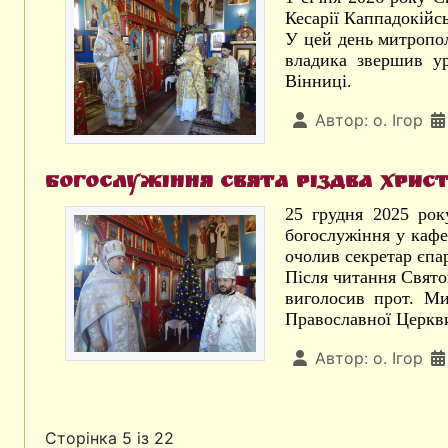
Кесарії Каппадокійсь
У цей день митропол
владика звершив ур
Вінниці.
Автор:
о. Ігор
Богослужіння свята Різдва Хрис
25 грудня 2025 рок
богослужіння у кафе
очолив секретар єпар
Після читання Свято
виголосив прот. Ми
Православної Церкви
Автор:
о. Ігор
Сторінка 5 із 22