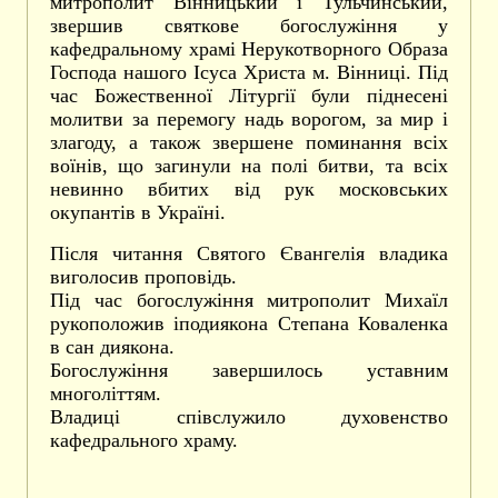
митрополит Вінницький і Тульчинський,
звершив святкове богослужіння у
кафедральному храмі Нерукотворного Образа
Господа нашого Ісуса Христа м. Вінниці. Під
час Божественної Літургії були піднесені
молитви за перемогу надь ворогом, за мир і
злагоду, а також звершене поминання всіх
воїнів, що загинули на полі битви, та всіх
невинно вбитих від рук московських
окупантів в Україні.
Після читання Святого Євангелія владика
виголосив проповідь.
Під час богослужіння митрополит Михаїл
рукоположив іподиякона Степана Коваленка
в сан диякона.
Богослужіння завершилось уставним
многоліттям.
Владиці співслужило духовенство
кафедрального храму.