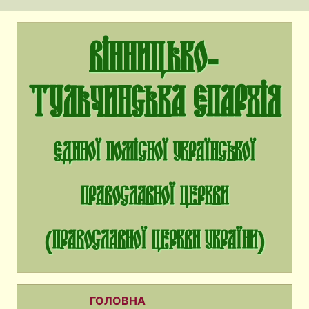
Вінницько-
Тульчинська єпархія
єдиної помісної Української
Православної Церкви
(Православної Церкви України)
ГОЛОВНА