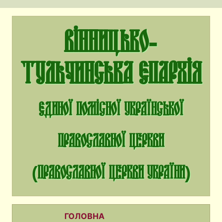
Вінницько-
Тульчинська єпархія
єдиної помісної Української
Православної Церкви
(Православної Церкви України)
ГОЛОВНА