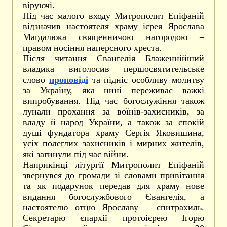
віруючі.
Під час малого входу Митрополит Епіфаній
відзначив настоятеля храму ієрея Ярослава
Магдалюка священничою нагородою –
правом носіння наперсного хреста.
Після читання Євангелія Блаженнійший
владика виголосив першосвятительське
слово
проповіді
та підніс особливу молитву
за Україну, яка нині переживає важкі
випробування. Під час богослужіння також
лунали прохання за воїнів-захисників, за
владу й народ України, а також за спокій
душі фундатора храму Сергія Яковишина,
усіх полеглих захисників і мирних жителів,
які загинули під час війни.
Наприкінці літургії Митрополит Епіфаній
звернувся до громади зі словами привітання
та як подарунок передав для храму нове
видання богослужбового Євангелія, а
настоятелю отцю Ярославу – єпитрахиль.
Секретарю єпархії протоієрею Ігорю