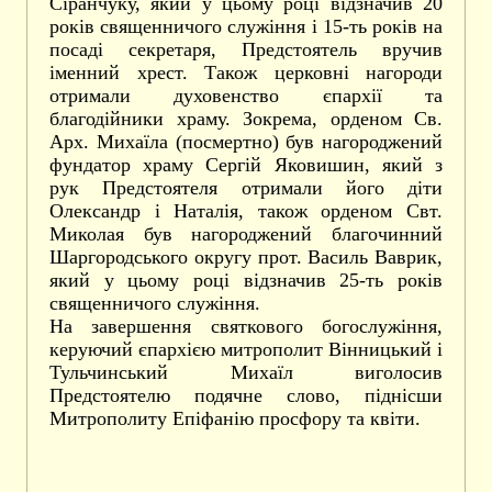
Сіранчуку, який у цьому році відзначив 20
років священничого служіння і 15-ть років на
посаді секретаря, Предстоятель вручив
іменний хрест. Також церковні нагороди
отримали духовенство єпархії та
благодійники храму. Зокрема, орденом Св.
Арх. Михаїла (посмертно) був нагороджений
фундатор храму Сергій Яковишин, який з
рук Предстоятеля отримали його діти
Олександр і Наталія, також орденом Свт.
Миколая був нагороджений благочинний
Шаргородського округу прот. Василь Ваврик,
який у цьому році відзначив 25-ть років
священничого служіння.
На завершення святкового богослужіння,
керуючий єпархією митрополит Вінницький і
Тульчинський Михаїл виголосив
Предстоятелю подячне слово, піднісши
Митрополиту Епіфанію просфору та квіти.