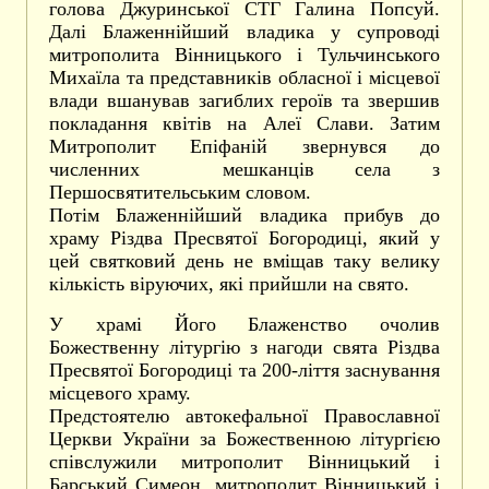
голова Джуринської СТГ Галина Попсуй.
Далі Блаженнійший владика у супроводі
митрополита Вінницького і Тульчинського
Михаїла та представників обласної і місцевої
влади вшанував загиблих героїв та звершив
покладання квітів на Алеї Слави. Затим
Митрополит Епіфаній звернувся до
численних мешканців села з
Першосвятительським словом.
Потім Блаженнійший владика прибув до
храму Різдва Пресвятої Богородиці, який у
цей святковий день не вміщав таку велику
кількість віруючих, які прийшли на свято.
У храмі Його Блаженство очолив
Божественну літургію з нагоди свята Різдва
Пресвятої Богородиці та 200-ліття заснування
місцевого храму.
Предстоятелю автокефальної Православної
Церкви України за Божественною літургією
співслужили митрополит Вінницький і
Барський Симеон, митрополит Вінницький і