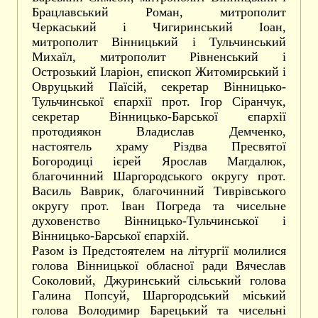
Брацлавський Роман, митрополит
Черкаський і Чигиринський Іоан,
митрополит Вінницький і Тульчинський
Михаїл, митрополит Рівненський і
Острозький Іларіон, єпископ Житомирський і
Овруцький Паїсій, секретар Вінницько-
Тульчинської єпархії прот. Ігор Сіранчук,
секретар Вінницько-Барської єпархії
протодиякон Владислав Демченко,
настоятель храму Різдва Пресвятої
Богородиці ієрей Ярослав Магдалюк,
благочинний Шаргородського округу прот.
Василь Ваврик, благочинний Тиврівського
округу прот. Іван Погреда та чисельне
духовенство Вінницько-Тульчинської і
Вінницько-Барської єпархій.
Разом із Предстоятелем на літургії молилися
голова Вінницької обласної ради Вячеслав
Соколовий, Джуринський сільський голова
Галина Попсуй, Шаргородський міський
голова Володимир Барецький та чисельні