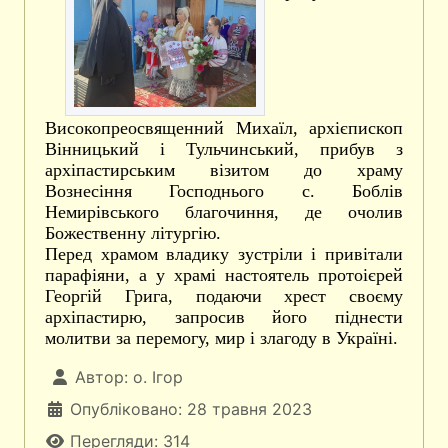
Високопреосвященний Михаїл, архієпископ
Вінницький і Тульчинський, прибув з
архіпастирським візитом до храму
Вознесіння Господнього с. Боблів
Немирівського благочиння, де очолив
Божественну літургію.
Перед храмом владику зустріли і привітали
парафіяни, а у храмі настоятель протоієрей
Георгій Грига, подаючи хрест своєму
архіпастирю, запросив його піднести
молитви за перемогу, мир і злагоду в Україні.
Автор:
о. Ігор
Опубліковано: 28 травня 2023
Перегляди: 314