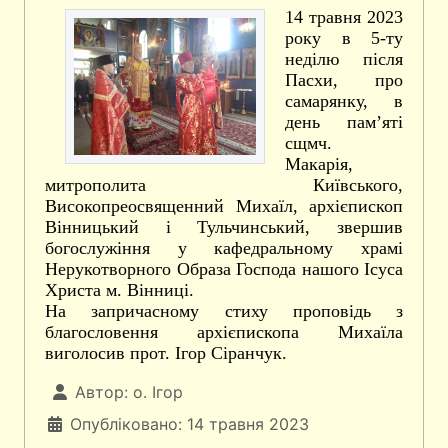
14 травня 2023
року в 5-ту
неділю після
Пасхи, про
самарянку, в
день пам’яті
сщмч.
Макарія,
митрополита Київського,
Високопреосвященний Михаїл, архієпископ
Вінницький і Тульчинський, звершив
богослужіння у кафедральному храмі
Нерукотворного Образа Господа нашого Ісуса
Христа м. Вінниці.
На запричасному стиху проповідь з
благословення архієпископа Михаїла
виголосив прот. Ігор Сіранчук.
Автор:
о. Ігор
Опубліковано: 14 травня 2023