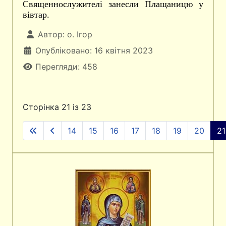
Священнослужителі занесли Плащаницю у
вівтар.
Автор:
о. Ігор
Опубліковано: 16 квітня 2023
Перегляди: 458
Сторінка 21 із 23
14
15
16
17
18
19
20
21