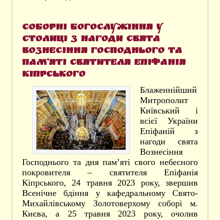
Соборні богослужіння у
столиці з нагоди свята
Вознесіння Господнього та
пам’яті святителя Епіфанія
Кіпрського
Блаженнійший
Митрополит
Київський і
всієї України
Епіфаній з
нагоди свята
Вознесіння
Господнього та дня пам’яті свого небесного
покровителя – святителя Епіфанія
Кіпрського, 24 травня 2023 року, звершив
Всенічне бдіння у кафедральному Свято-
Михайлівському Золотоверхому соборі м.
Києва, а 25 травня 2023 року, очолив