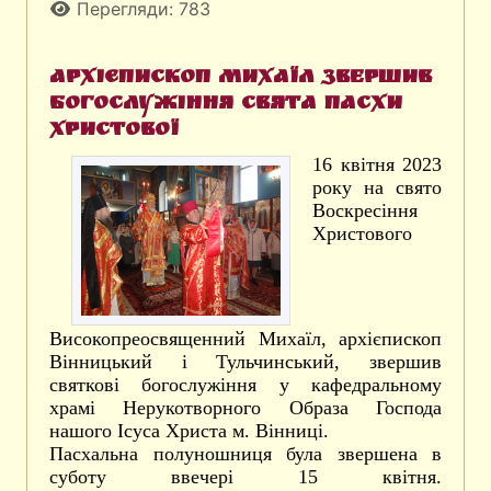
Перегляди: 783
Архієпископ Михаїл звершив
богослужіння свята Пасхи
Христової
16 квітня 2023
року на свято
Воскресіння
Христового
Високопреосвященний Михаїл, архієпископ
Вінницький і Тульчинський, звершив
святкові богослужіння у кафедральному
храмі Нерукотворного Образа Господа
нашого Ісуса Христа м. Вінниці.
Пасхальна полуношниця була звершена в
суботу ввечері 15 квітня.