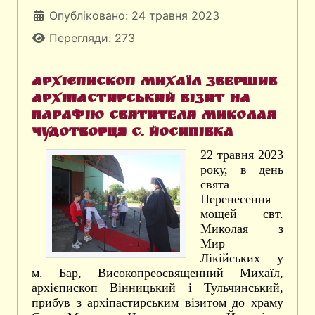
Опубліковано: 24 травня 2023
Перегляди: 273
Архієпископ Михаїл звершив
архіпастирський візит на
парафію Святителя Миколая
Чудотворця с. Йосипівка
22 травня 2023
року, в день
свята
Перенесення
мощей свт.
Миколая з
Мир
Лікійських у
м. Бар, Високопреосвященний Михаїл,
архієпископ Вінницький і Тульчинський,
прибув з архіпастирським візитом до храму