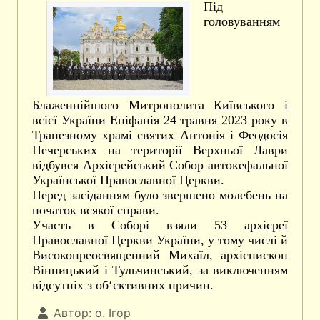
Під
головуванням
Блаженнійшого Митрополита Київського і
всієї України Епіфанія 24 травня 2023 року в
Трапезному храмі святих Антонія і Феодосія
Печерських на території Верхньої Лаври
відбувся Архієрейський Собор автокефальної
Української Православної Церкви.
Перед засіданням було звершено молебень на
початок всякої справи.
Участь в Соборі взяли 53 архієреї
Православної Церкви України, у тому числі й
Високопреосвященний Михаїл, архієпископ
Вінницький і Тульчинський, за виключенням
відсутніх з об‘єктивних причин.
Автор:
о. Ігор