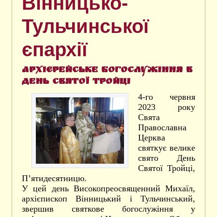
Вінницько-
Тульчинської
єпархії
Архієрейське богослужіння в
День Святої Тройці
4-го червня
2023 року
Свята
Православна
Церква
святкує велике
свято День
Святої Тройці,
П’ятидесятницю.
У цей день Високопреосвященний Михаїл,
архієпископ Вінницький і Тульчинський,
звершив святкове богослужіння у