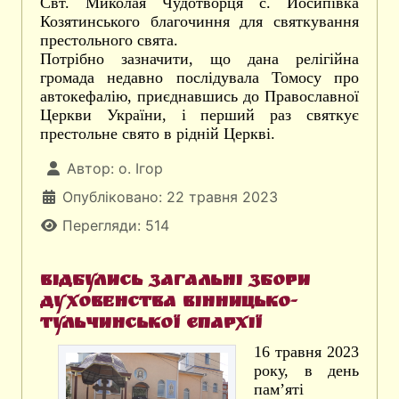
Свт. Миколая Чудотворця с. Йосипівка
Козятинського благочиння для святкування
престольного свята.
Потрібно зазначити, що дана релігійна
громада недавно послідувала Томосу про
автокефалію, приєднавшись до Православної
Церкви України, і перший раз святкує
престольне свято в рідній Церкві.
Автор:
о. Ігор
Опубліковано: 22 травня 2023
Перегляди: 514
Відбулись загальні збори
духовенства Вінницько-
Тульчинської єпархії
16 травня 2023
року, в день
пам’яті