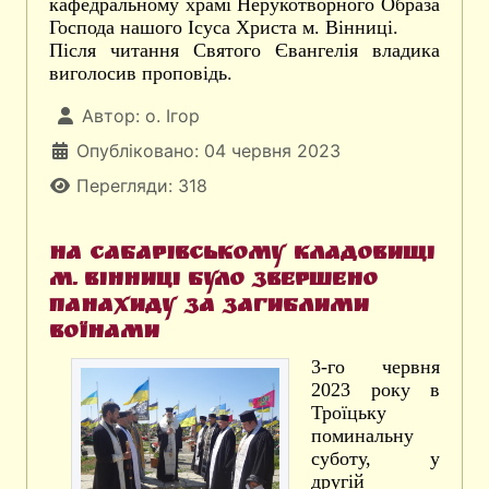
кафедральному храмі Нерукотворного Образа
Господа нашого Ісуса Христа м. Вінниці.
Після читання Святого Євангелія владика
виголосив проповідь.
Автор:
о. Ігор
Опубліковано: 04 червня 2023
Перегляди: 318
На Сабарівському кладовищі
м. Вінниці було звершено
панахиду за загиблими
воїнами
3-го червня
2023 року в
Троїцьку
поминальну
суботу, у
другій