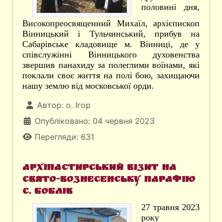
половині дня,
Високопреосвященний Михаїл, архієпископ
Вінницький і Тульчинський, прибув на
Сабарівське кладовище м. Вінниці, де у
співслужінні Вінницького духовенства
звершив панахиду за полеглими воїнами, які
поклали своє життя на полі бою, захищаючи
нашу землю від московської орди.
Автор:
о. Ігор
Опубліковано: 04 червня 2023
Перегляди: 631
Архіпастирський візит на
Свято-Вознесенську парафію
с. Боблів
27 травня 2023
року