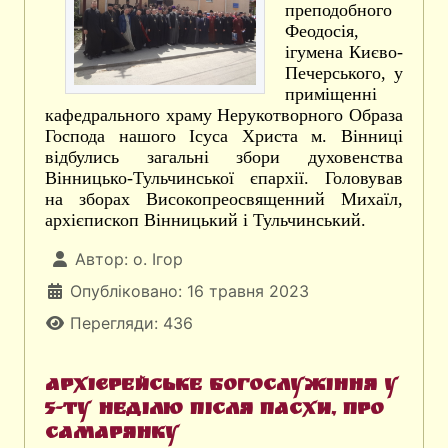
преподобного
Феодосія,
ігумена Києво-
Печерського, у
приміщенні
кафедрального храму Нерукотворного Образа
Господа нашого Ісуса Христа м. Вінниці
відбулись загальні збори духовенства
Вінницько-Тульчинської єпархії. Головував
на зборах Високопреосвященний Михаїл,
архієпископ Вінницький і Тульчинський.
Автор:
о. Ігор
Опубліковано: 16 травня 2023
Перегляди: 436
Архієрейське богослужіння у
5-ту неділю після Пасхи, про
самарянку