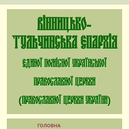
Вінницько-
Тульчинська єпархія
єдиної помісної Української
Православної Церкви
(Православної Церкви України)
ГОЛОВНА