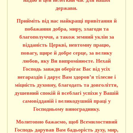
держави.
Прийміть від нас найкращі привітання й
побажання добра, миру, злагоди та
благополуччя, а також земний уклін за
відданість Церкві, невтомну працю,
повагу, щире й добре серце, за велику
любов, яку Ви випромінюєте. Нехай
Господь завжди оберігає Вас від усіх
негараздів і дарує Вам здоров’я тілесне і
міцність духовну, благодать та довголіття,
душевний спокій й всеблагі успіхи у Вашій
самовідданій і великодушній праці у
Господньому винограднику.
Молитовно бажаємо, щоб Всемилостивий
Господь дарував Вам бадьорість духу, мир,