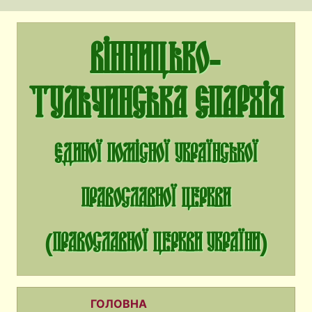
Вінницько-
Тульчинська єпархія
єдиної помісної Української
Православної Церкви
(Православної Церкви України)
ГОЛОВНА