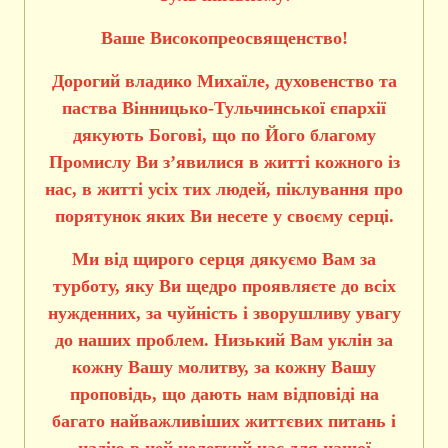
Ваше Високопреосвященство!
Дорогий владико Михаїле, духовенство та
паства Вінницько-Тульчинської єпархії
дякують Богові, що по Його благому
Промислу Ви з’явилися в житті кожного із
нас, в житті усіх тих людей, піклування про
порятунок яких Ви несете у своєму серці.
Ми від щирого серця дякуємо Вам за
турботу, яку Ви щедро проявляєте до всіх
нужденних, за чуйність і зворушливу увагу
до наших проблем. Низький Вам уклін за
кожну Вашу молитву, за кожну Вашу
проповідь, що дають нам відповіді на
багато найважливіших життєвих питань і
надію в цей нелегкий час для нашої