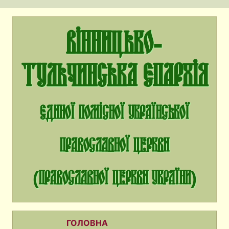
Вінницько-
Тульчинська єпархія
єдиної помісної Української
Православної Церкви
(Православної Церкви України)
ГОЛОВНА