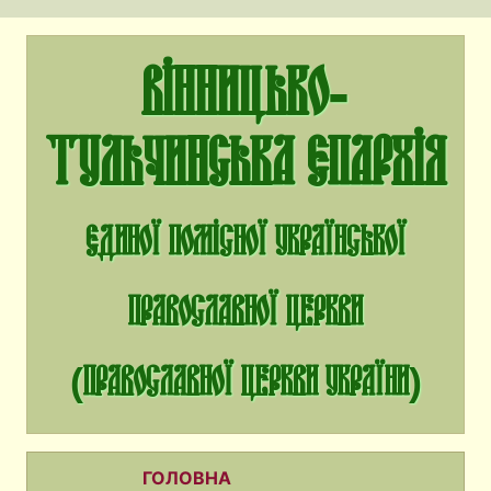
Вінницько-
Тульчинська єпархія
єдиної помісної Української
Православної Церкви
(Православної Церкви України)
ГОЛОВНА