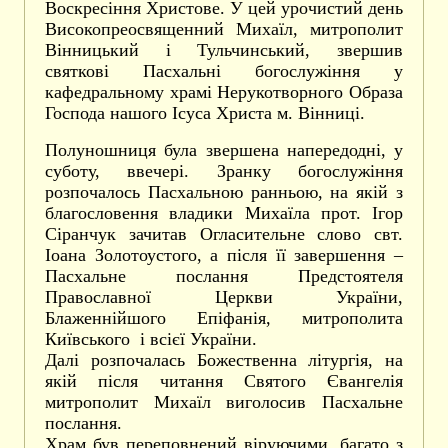
Воскресіння Христове. У цей урочистий день
Високопреосвященний Михаїл, митрополит
Вінницький і Тульчинський, звершив
святкові Пасхальні богослужіння у
кафедральному храмі Нерукотворного Образа
Господа нашого Ісуса Христа м. Вінниці.
Полуношниця була звершена напередодні, у
суботу, ввечері. Зранку богослужіння
розпочалось Пасхальною ранньою, на якій з
благословення владики Михаїла прот. Ігор
Сіранчук зачитав Огласительне слово свт.
Іоана Золотоустого, а після її завершення –
Пасхальне послання Предстоятеля
Православної Церкви України,
Блаженнійшого Епіфанія, митрополита
Київського і всієї України.
Далі розпочалась Божественна літургія, на
якій після читання Святого Євангелія
митрополит Михаїл виголосив Пасхальне
послання.
Храм був переповнений віруючими, багато з