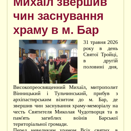
Михаїл звершив
чин заснування
храму в м. Бар
31 травня 2026
року в день
Святої Тройці,
в другій
половині дня,
Високопреосвященний Михаїл, митрополит
Вінницький і Тульчинський, прибув з
архіпастирським візитом до м. Бар, де
звершив чин заснування храму-меморіалу на
честь Святителя Миколая Чудотворця та в
пам'ять загиблих воїнів Барської
територіальної громади.
Перед невеликим храмом Всіх святих, в