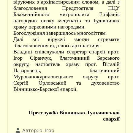
віруючих з архіпастирським словом, а далі з
благословення Предстоятеля ПЦУ
Блаженнійшого митрополита Епіфанія
нагородив низку меценатів та будівничих
храму церковними нагородами.
Богослужіння завершилось многоліттям.
Далі всі віруючі змогли отримати
благословення від свого архіпастиря.
Владиці співслужили секретар єпархії прот.
Ігор Сіранчук, благочинний Барського
округу, настоятель храму прот. Віталій
Назаровець, благочинний
Мурованокуриловецького округу прот.
Сергій Орловський та духовенство
Вінницько-Барської єпархії.
Пресслужба Вінницько-Тульчинської
єпархії
Автор:
о. Ігор