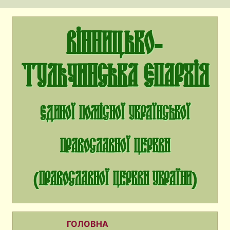
Вінницько-
Тульчинська єпархія
єдиної помісної Української
Православної Церкви
(Православної Церкви України)
ГОЛОВНА