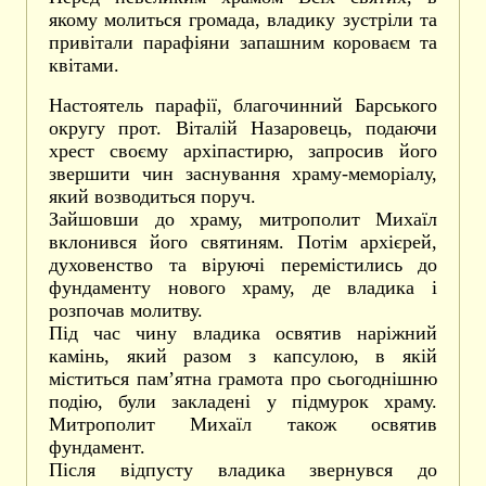
якому молиться громада, владику зустріли та
привітали парафіяни запашним короваєм та
квітами.
Настоятель парафії, благочинний Барського
округу прот. Віталій Назаровець, подаючи
хрест своєму архіпастирю, запросив його
звершити чин заснування храму-меморіалу,
який возводиться поруч.
Зайшовши до храму, митрополит Михаїл
вклонився його святиням. Потім архієрей,
духовенство та віруючі перемістились до
фундаменту нового храму, де владика і
розпочав молитву.
Під час чину владика освятив наріжний
камінь, який разом з капсулою, в якій
міститься пам’ятна грамота про сьогоднішню
подію, були закладені у підмурок храму.
Митрополит Михаїл також освятив
фундамент.
Після відпусту владика звернувся до