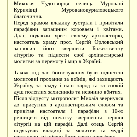
Миколая Чудотворця селища Муровані
Курилівці Мурованокуриловецького
благочиння.
Перед храмом владику зустріли і привітали
парафіяни запашним короваєм і квітами.
Далі, подаючи хрест своєму архіпастирю,
настоятель храму прот. Сергій Орловський
запросив його звершити Божественну
літургію та піднести свої архіпастирські
молитви за перемогу і мир в Україні.
Також під час богослужіння були піднесені
молитовні прохання за воїнів, які захищають
Україну, за владу і наш народ та за спокій
душ полеглих захисників та невинно вбитих.
Після відпусту митрополит Михаїл звернувся
до присутніх з архіпастирським словом та
привітав настоятеля і парафіян з 10-ю
річницею від початку звершення першої
літургії на цій парафії. Далі отець Сергій
подякував владиці за молитви та мудрі
настанови, піднісши йому святу просфору.