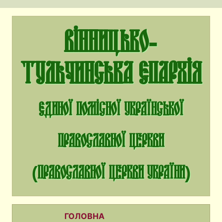
Вінницько-
Тульчинська єпархія
єдиної помісної Української
Православної Церкви
(Православної Церкви України)
ГОЛОВНА