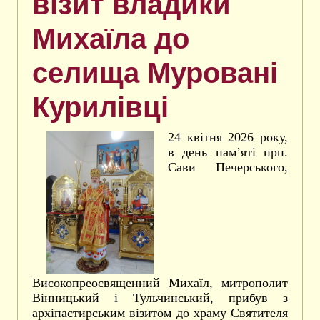
візит владики
Михаїла до
селища Муровані
Курилівці
24 квітня 2026 року,
в день пам’яті прп.
Сави Печерського,
Високопреосвященний Михаїл, митрополит
Вінницький і Тульчинський, прибув з
архіпастирським візитом до храму Святителя